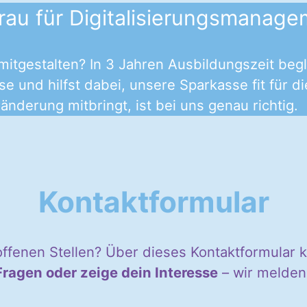
rau für Digitalisierungsmanage
 mitgestalten? In 3 Jahren Ausbildungszeit beg
se und hilfst dabei, unsere Sparkasse fit für
nderung mitbringt, ist bei uns genau richtig.
Kontaktformular
 offenen Stellen? Über dieses Kontaktformular
Fragen oder zeige dein Interesse
– wir melden 